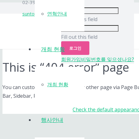
로그아웃
02-399-4345
연혁안내
suntop@nate.com
Fill out this field
Fill out this field
로그인
개최 현황
회원가입
비밀번호를 잊으셨나요?
This is “404 error” page
개최 현황
You can customize this page as any other page via Page Buil
Bar, Sidebar, Footer options.
Check the default appearanc
행사안내