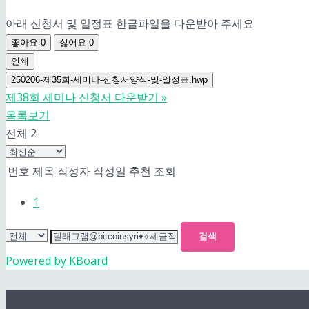
아래 신청서 및 일정표 한글파일을 다운받아 주세요
좋아요
0
싫어요
0
인쇄
250206-제35회-세미나-신청서양식-및-일정표.hwp
제38회 세미나 신청서 다운받기
»
목록보기
전체 2
번호
제목
작성자
작성일
추천
조회
1
검색
Powered by KBoard
사단법인 실버평생교육협회