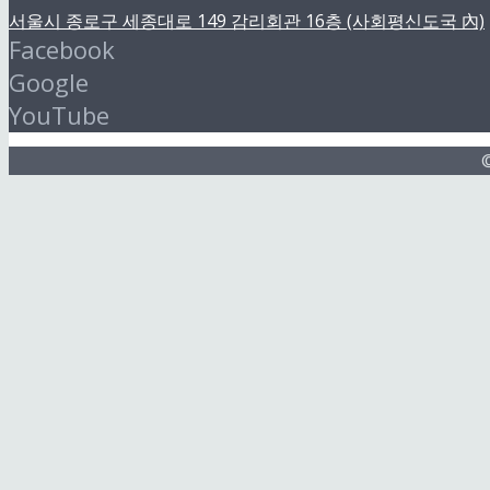
서울시 종로구 세종대로 149 감리회관 16층 (사회평신도국 內)
Facebook
Google
YouTube
©